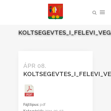
KOLTSEGEVTES_I_FELEVI_VE
Főoldal
>
koltsegevtes_i_felevi_vegreh.pdf
ÁPR 08.
KOLTSEGEVTES_I_FELEVI_V
Fájltípus:
pdf