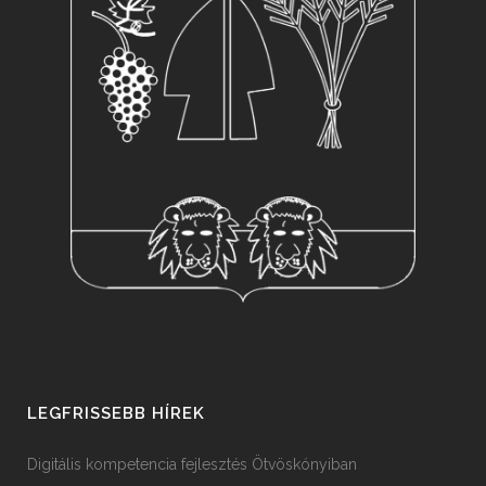
LEGFRISSEBB HÍREK
Digitális kompetencia fejlesztés Ötvöskónyiban