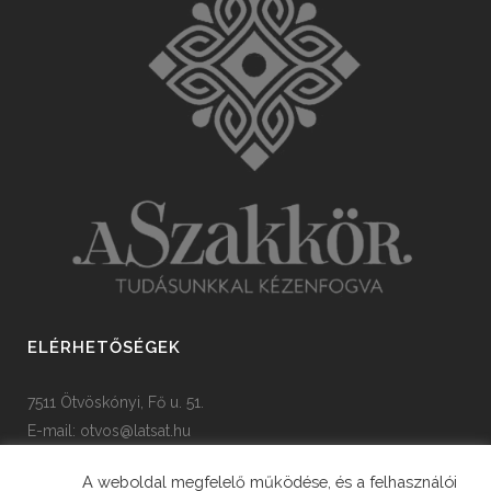
ELÉRHETŐSÉGEK
7511 Ötvöskónyi, Fő u. 51.
E-mail:
otvos@latsat.hu
Tel: +36 82 508 128
A weboldal megfelelő működése, és a felhasználói