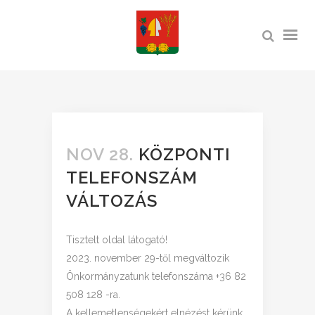
NOV 28.
KÖZPONTI
TELEFONSZÁM
VÁLTOZÁS
Tisztelt oldal látogató!
2023. november 29-től megváltozik
Önkormányzatunk telefonszáma +36 82
508 128 -ra.
A kellemetlenségekért elnézést kérünk.