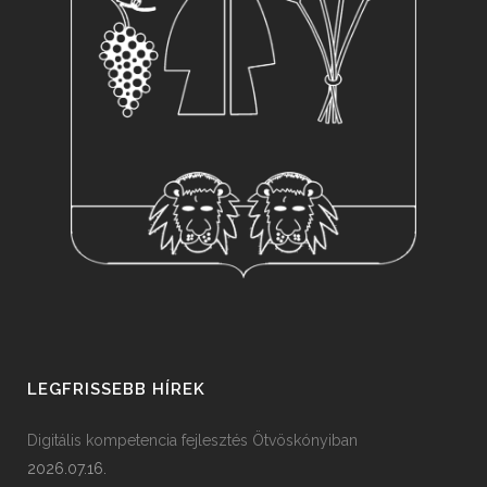
LEGFRISSEBB HÍREK
Digitális kompetencia fejlesztés Ötvöskónyiban
2026.07.16.