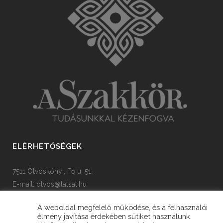
ELÉRHETŐSÉGEK
7511 Ötvöskónyi, Fő u. 51.
E-mail:
otvos@latsat.hu
Tel: +36 82 508 128
A weboldal megfelelő működése, és a felhasználói
élmény javítása érdekében sütiket használunk.