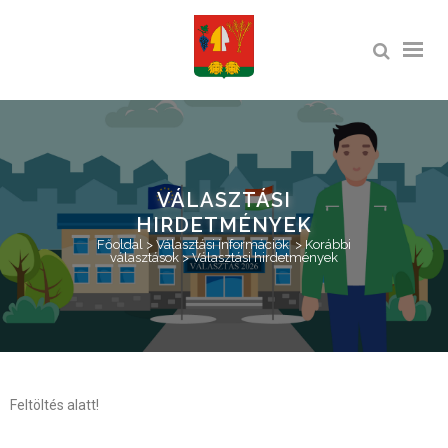
VÁLASZTÁSI
HIRDETMÉNYEK
Főoldal
>
Választási információk
>
Korábbi
választások
>
Választási hirdetmények
Feltöltés alatt!