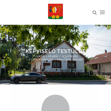
KÉPVISELŐ TESTÜLET
Főoldal
>
Hivatal / ügyintézés
>
Önkormányzat
>
Képviselő Testület