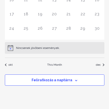
ESEMÉNY,
ESEMÉNY,
ESEMÉNY,
ESEMÉNY,
ESEMÉNY,
ESEMÉNY,
ESEMÉ
0
0
0
0
0
0
0
17
18
19
20
21
22
23
ESEMÉNY,
ESEMÉNY,
ESEMÉNY,
ESEMÉNY,
ESEMÉNY,
ESEMÉNY,
ESEMÉ
0
0
0
0
0
0
0
24
25
26
27
28
29
30
ESEMÉNY,
ESEMÉNY,
ESEMÉNY,
ESEMÉNY,
ESEMÉNY,
ESEMÉNY,
ESEMÉ
Nincsenek jövőbeni események.
okt
This Month
dec
Feliratkozás a naptárra