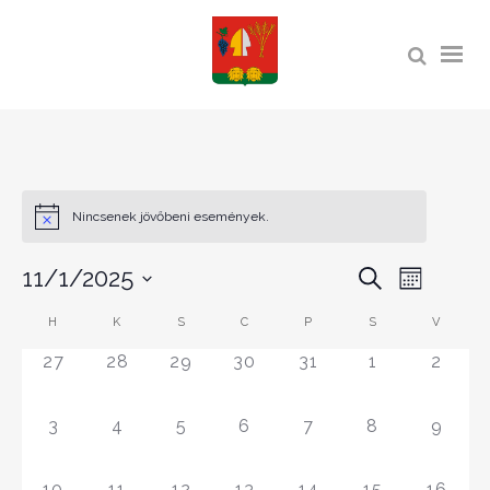
Nincsenek jövőbeni események.
ESEMÉ
11/1/2025
ESEMÉNY
Keresett
Month
kifejezés
NÉZET
KERESÉS
Dátum
NAVIGÁ
CALENDAR
H
K
S
C
P
S
V
kiválasztása.
ÉS
0
0
0
0
0
0
0
OF
27
28
29
30
31
1
2
NÉZET
ESEMÉNY,
ESEMÉNY,
ESEMÉNY,
ESEMÉNY,
ESEMÉNY,
ESEMÉNY,
ESEMÉ
ESEMÉNYEK
VÁLASZT
0
0
0
0
0
0
0
3
4
5
6
7
8
9
ESEMÉNY,
ESEMÉNY,
ESEMÉNY,
ESEMÉNY,
ESEMÉNY,
ESEMÉNY,
ESEMÉ
0
0
0
0
0
0
0
10
11
12
13
14
15
16