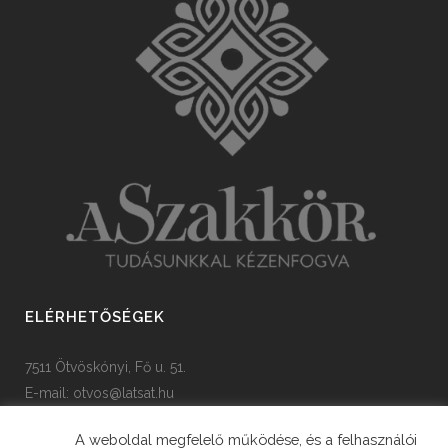
ELÉRHETŐSÉGEK
7511 Ötvöskónyi, Fő u. 51.
E-mail:
otvos@latsat.hu
Tel: +36 82 508 128
A weboldal megfelelő működése, és a felhasználói