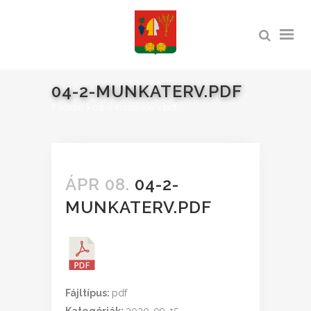
04-2-MUNKATERV.PDF
Főoldal
>
04-2-munkaterv.pdf
ÁPR 08.
04-2-
MUNKATERV.PDF
Fájltípus:
pdf