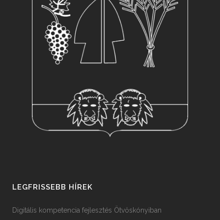
LEGFRISSEBB HÍREK
Digitális kompetencia fejlesztés Ötvöskónyiban