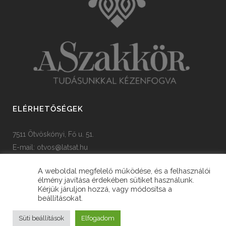
ELÉRHETŐSÉGEK
7511 Ötvöskónyi, Fő u. 51.
E-mail:
otvos@latsat.hu
Tel: +36 82 508 128
A weboldal megfelelő működése, és a felhasználói
élmény javítása érdekében sütiket használunk.
Kérjük járuljon hozzá, vagy módosítsa a
beállításokat.
© Copyright Ötvöskónyi Község Önkormányzata
Süti beállítások
Elfogadom