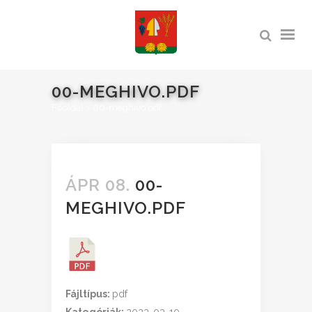
00-MEGHIVO.PDF
Főoldal
>
00-meghivo.pdf
ÁPR 08.
00-
MEGHIVO.PDF
Fájltípus:
pdf