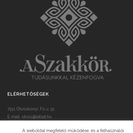
ELÉRHETŐSÉGEK
7511 Ötvöskónyi, Fő u. 51.
E-mail:
otvos@latsat.hu
Tel: +36 82 508 128
A weboldal megfelelő működése, és a felhasználói