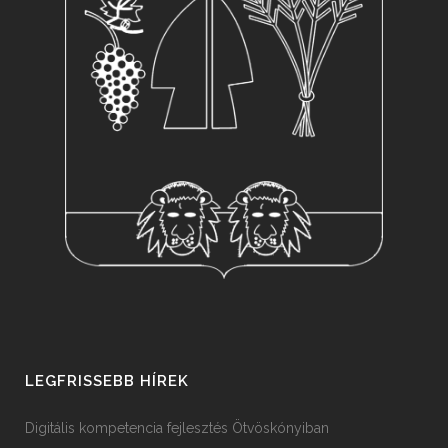
LEGFRISSEBB HÍREK
Digitális kompetencia fejlesztés Ötvöskónyiban