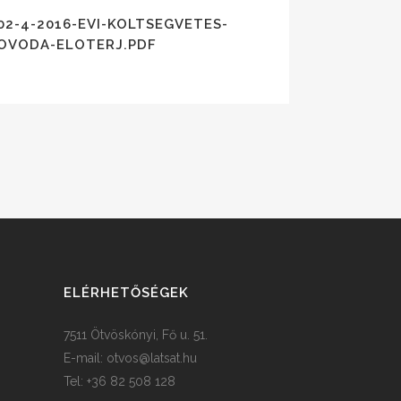
02-4-2016-EVI-KOLTSEGVETES-
OVODA-ELOTERJ.PDF
ELÉRHETŐSÉGEK
7511 Ötvöskónyi, Fő u. 51.
E-mail:
otvos@latsat.hu
Tel: +36 82 508 128