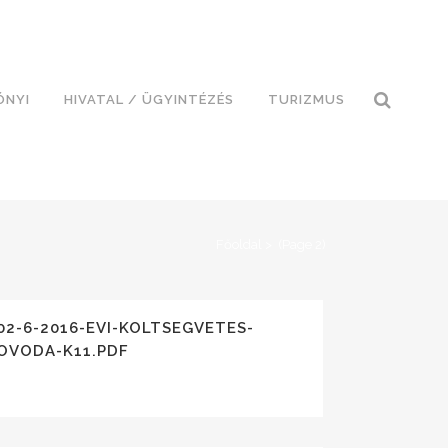
ÓNYI
HIVATAL / ÜGYINTÉZÉS
TURIZMUS
Főoldal
>
(Page 2)
02-6-2016-EVI-KOLTSEGVETES-
OVODA-K11.PDF