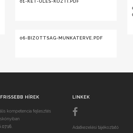
01-KET-ULES-KOZTI.PDF
06-BIZOTTSAG-MUNKATERVE.PDF
FRISSEBB HÍREK
LINKEK
tális kompetencia fejlesztés
skónyiban
.07.16.
Adatkezelési tájékoztató