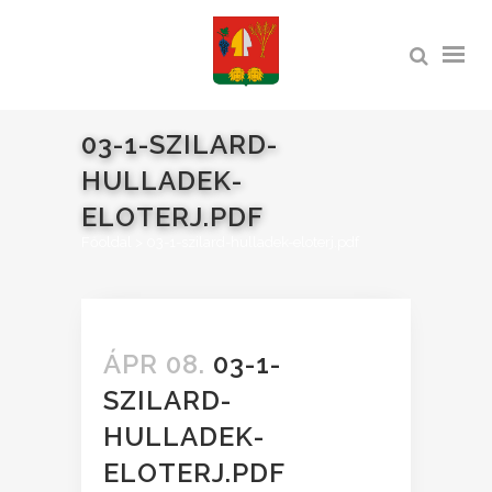
03-1-SZILARD-
HULLADEK-
ELOTERJ.PDF
Főoldal
>
03-1-szilard-hulladek-eloterj.pdf
ÁPR 08.
03-1-
SZILARD-
HULLADEK-
ELOTERJ.PDF