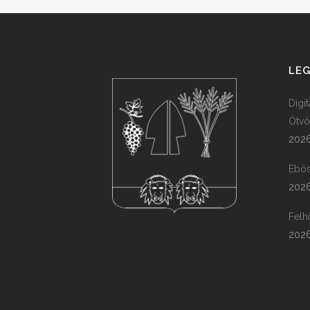
LEG
Digi
Ötvö
2026
Ebös
2026
Felh
2026