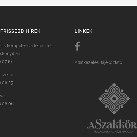
FRISSEBB HÍREK
LINKEK
tális kompetencia fejlesztés
skónyiban
.07.16.
Adatkezelési tájékoztató
szeírás
.06.25.
ívás
.06.06.