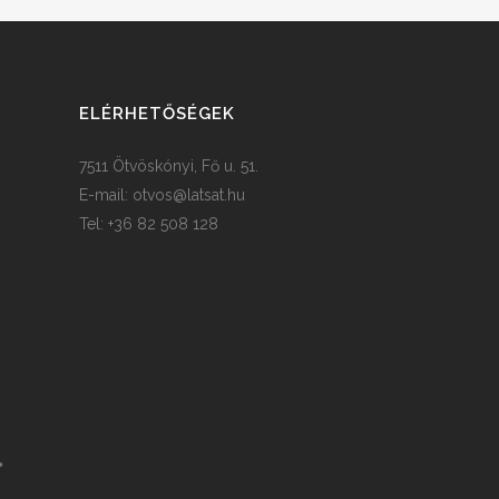
ELÉRHETŐSÉGEK
7511 Ötvöskónyi, Fő u. 51.
E-mail:
otvos@latsat.hu
Tel: +36 82 508 128