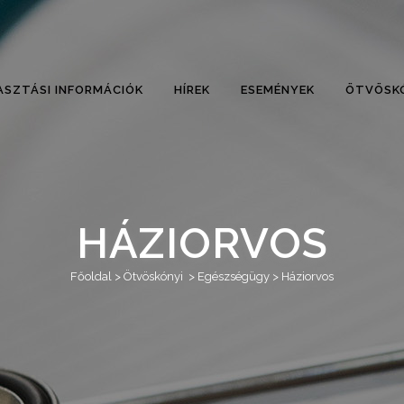
ASZTÁSI INFORMÁCIÓK
HÍREK
ESEMÉNYEK
ÖTVÖSK
HÁZIORVOS
Főoldal
>
Ötvöskónyi
>
Egészségügy
>
Háziorvos