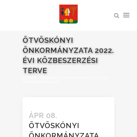
ÖTVÖSKÓNYI
ÖNKORMÁNYZATA 2022.
ÉVI KÖZBESZERZÉSI
TERVE
Főoldal
>
Ötvöskónyi Önkormányzata 2022. évi
közbeszerzési terve
ÁPR 08.
ÖTVÖSKÓNYI
ÖNKORMÁNYZATA