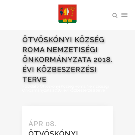
ÖTVÖSKÓNYI KÖZSÉG
ROMA NEMZETISÉGI
ÖNKORMÁNYZATA 2018.
ÉVI KÖZBESZERZÉSI
TERVE
Főoldal
>
Ötvöskónyi Község Roma Nemzetiségi
Önkormányzata 2018. évi közbeszerzési terve
ÁPR 08.
ÖTVÖSKÓNYI