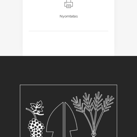
Nyomtatás