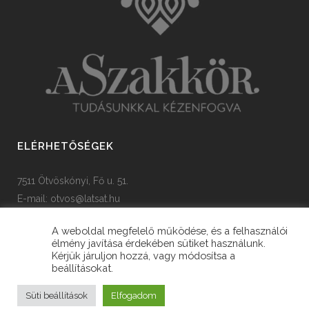
ELÉRHETŐSÉGEK
7511 Ötvöskónyi, Fő u. 51.
E-mail:
otvos@latsat.hu
Tel: +36 82 508 128
A weboldal megfelelő működése, és a felhasználói
élmény javítása érdekében sütiket használunk.
Kérjük járuljon hozzá, vagy módosítsa a
beállításokat.
© Copyright Ötvöskónyi Község Önkormányzata
Süti beállítások
Elfogadom