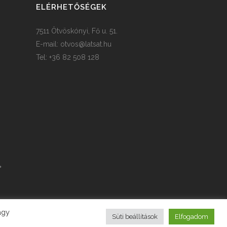
ELÉRHETŐSÉGEK
7511 Ötvöskónyi, Fő u. 51.
E-mail:
otvos@latsat.hu
Tel: +36 82 508 128
agy
Süti beállítások
Elfogadom