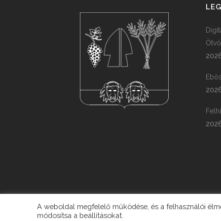
LEG
Digi
Ötvö
2026
Ebös
2026
Felh
2026
A weboldal megfelelő működése, és a felhasználói élmén
módosítsa a beállításokat.