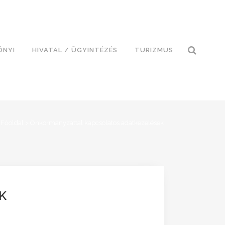
ÓNYI
HIVATAL / ÜGYINTÉZÉS
TURIZMUS
Főoldal
>
Önkormányzattal kapcsolatos adatkezelések
K