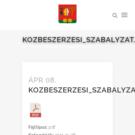
KOZBESZERZESI_SZABALYZAT
Főoldal
>
kozbeszerzesi_szabalyzat.pdf
ÁPR 08.
KOZBESZERZESI_SZABALYZA
Fájltípus:
pdf