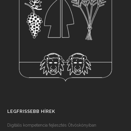
LEGFRISSEBB HÍREK
Digitális kompetencia fejlesztés Ötvöskónyiban