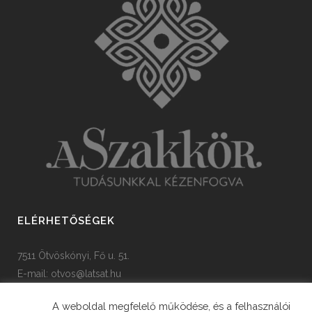
ELÉRHETŐSÉGEK
7511 Ötvöskónyi, Fő u. 51.
E-mail:
otvos@latsat.hu
Tel: +36 82 508 128
A weboldal megfelelő működése, és a felhasználói