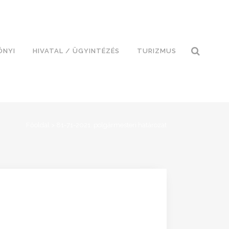
ÓNYI
HIVATAL / ÜGYINTÉZÉS
TURIZMUS
Főoldal
>
81-71-2021. polgármesteri határozat