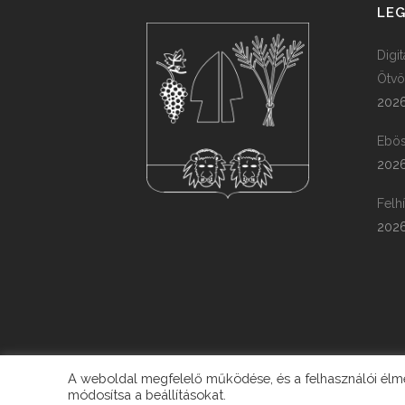
LEG
Digi
Ötvö
2026
Ebös
2026
Felh
2026
A weboldal megfelelő működése, és a felhasználói élmén
módosítsa a beállításokat.