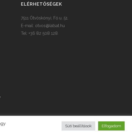
ELÉRHETŐSÉGEK
7511 Ötvöskónyi, Fő u. 51.
E-mail:
otvos@latsat.hu
Tel: +36 82 508 128
agy
Süti beállítások
Elfogadom