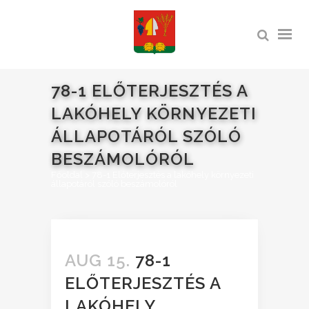
78-1 ELŐTERJESZTÉS A
LAKÓHELY KÖRNYEZETI
ÁLLAPOTÁRÓL SZÓLÓ
BESZÁMOLÓRÓL
Főoldal
>
78-1 Előterjesztés a lakóhely környezeti
állapotáról szóló beszámolóról
AUG 15.
78-1
ELŐTERJESZTÉS A
LAKÓHELY