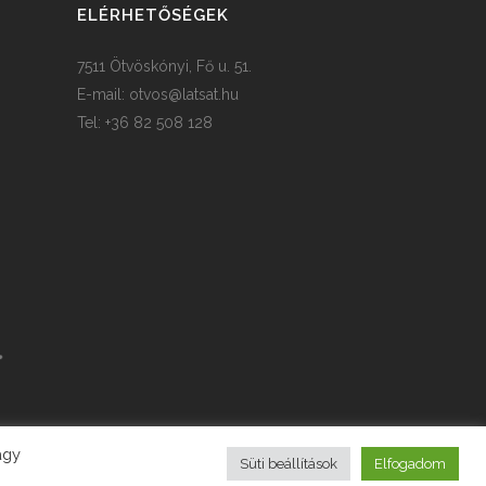
ELÉRHETŐSÉGEK
7511 Ötvöskónyi, Fő u. 51.
E-mail:
otvos@latsat.hu
Tel: +36 82 508 128
agy
Süti beállítások
Elfogadom