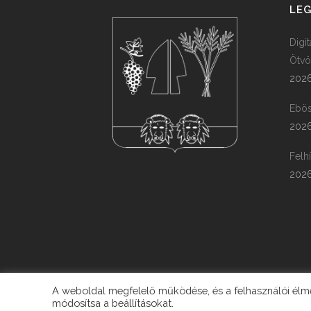
LEG
Digi
Ötvö
2026
Ebös
2026
Felh
2026
A weboldal megfelelő működése, és a felhasználói élmén
módosítsa a beállításokat.