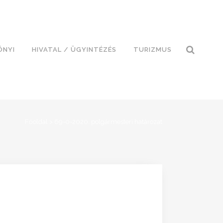
ÓNYI
HIVATAL / ÜGYINTÉZÉS
TURIZMUS
Főoldal
>
69-0-2020. polgármesteri határozat