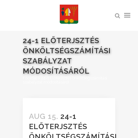
24-1 ELŐTERJSZTÉS
ÖNKÖLTSÉGSZÁMÍTÁSI
SZABÁLYZAT
MÓDOSÍTÁSÁRÓL
Főoldal
>
24-1 Előterjsztés önköltségszámítási
szabályzat módosításáról
AUG 15.
24-1
ELŐTERJSZTÉS
ÖNKÖLTSÉGSZÁMÍTÁSI