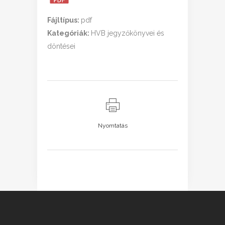
Fájltípus:
pdf
Kategóriák:
HVB jegyzőkönyvei és
döntései
Nyomtatás