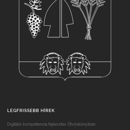
LEGFRISSEBB HÍREK
Digitális kompetencia fejlesztés Ötvöskónyiban