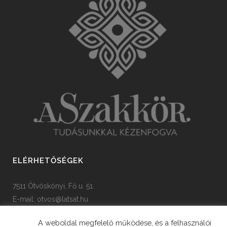
ELÉRHETŐSÉGEK
7511 Ötvöskónyi, Fő u. 51.
E-mail:
otvos@latsat.hu
Tel: +36 82 508 128
A weboldal megfelelő működése, és a felhasználói