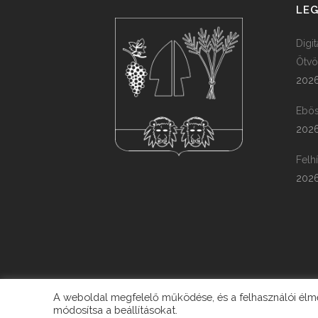
LEG
Digi
Ötvö
2026
Ebös
2026
Felh
2026
A weboldal megfelelő működése, és a felhasználói élmén
módosítsa a beállításokat.