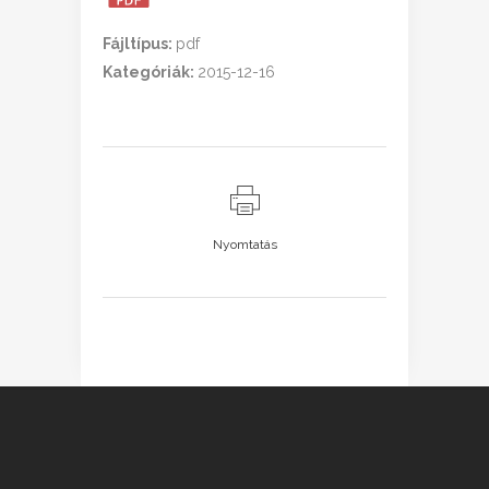
Fájltípus:
pdf
Kategóriák:
2015-12-16
Nyomtatás