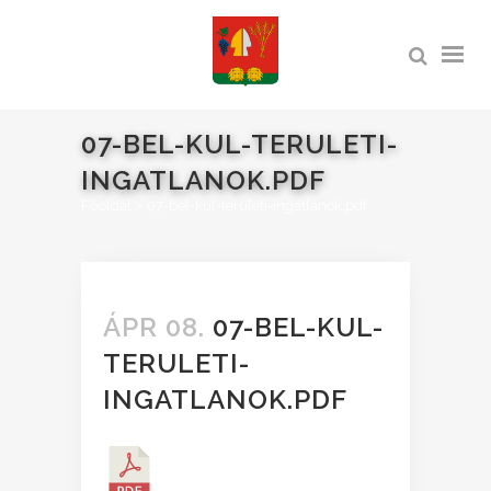
07-BEL-KUL-TERULETI-
INGATLANOK.PDF
Főoldal
>
07-bel-kul-teruleti-ingatlanok.pdf
ÁPR 08.
07-BEL-KUL-
TERULETI-
INGATLANOK.PDF