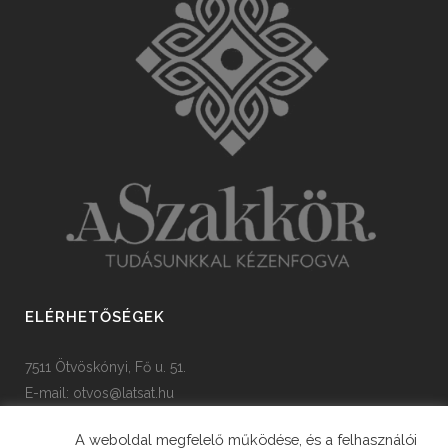
ELÉRHETŐSÉGEK
7511 Ötvöskónyi, Fő u. 51.
E-mail:
otvos@latsat.hu
Tel: +36 82 508 128
A weboldal megfelelő működése, és a felhasználói