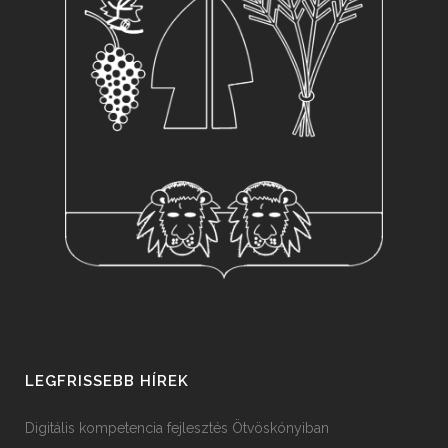
LEGFRISSEBB HÍREK
Digitális kompetencia fejlesztés Ötvöskónyiban