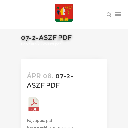
07-2-ASZF.PDF
Főoldal
>
07-2-aszf.pdf
ÁPR 08.
07-2-
ASZF.PDF
Fájltípus:
pdf