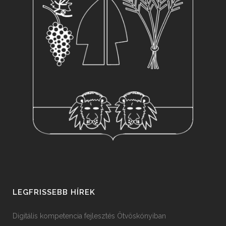
LEGFRISSEBB HÍREK
Digitális kompetencia fejlesztés Ötvöskónyiban