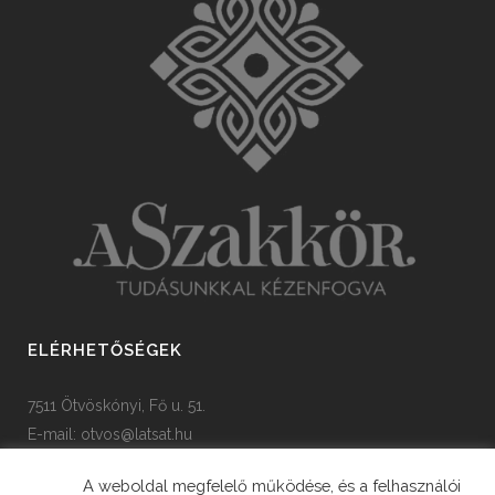
ELÉRHETŐSÉGEK
7511 Ötvöskónyi, Fő u. 51.
E-mail:
otvos@latsat.hu
Tel: +36 82 508 128
A weboldal megfelelő működése, és a felhasználói