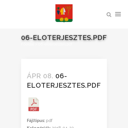
06-ELOTERJESZTES.PDF
Főoldal
>
06-eloterjesztes.pdf
ÁPR 08.
06-
ELOTERJESZTES.PDF
Fájltípus:
pdf