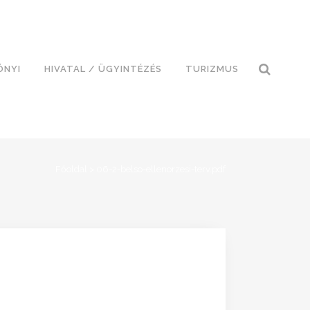
ÓNYI
HIVATAL / ÜGYINTÉZÉS
TURIZMUS
Főoldal
>
06-2-belso-ellenorzesi-terv.pdf