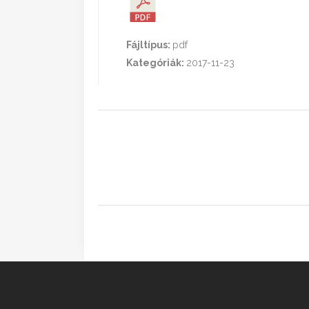
Fájltípus:
pdf
Kategóriák:
2017-11-23