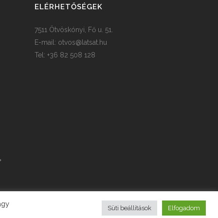
ELÉRHETŐSÉGEK
7511 Ötvöskónyi, Fő u. 51.
E-mail:
otvos@latsat.hu
Tel: +36 82 508 128
agy
Süti beállítások
Elfogadom