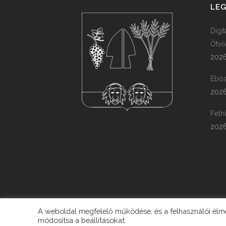
LEG
Digi
Ötvö
2026
Ebös
2026
Felh
2026
A weboldal megfelelő működése, és a felhasználói élmén
módosítsa a beállításokat.