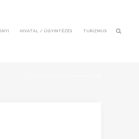
ÓNYI
HIVATAL / ÜGYINTÉZÉS
TURIZMUS
Főoldal
>
06-1-vizi-kozmu-eloterj.pdf