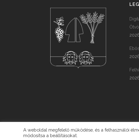
LEG
Digi
Ötvö
2026
Ebös
2026
Felh
2026
A weboldal megfelelő működése, és a felhasználói élmén
módosítsa a beállításokat.