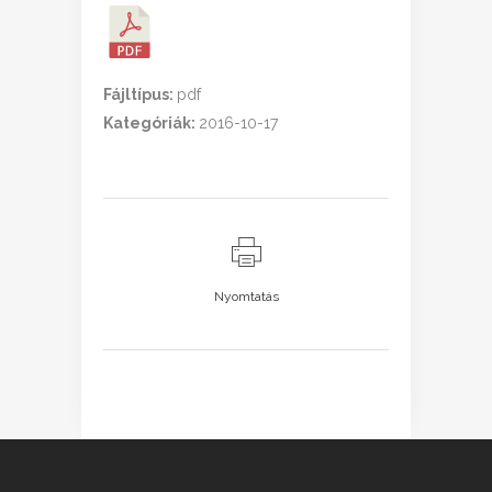
Fájltípus:
pdf
Kategóriák:
2016-10-17
Nyomtatás