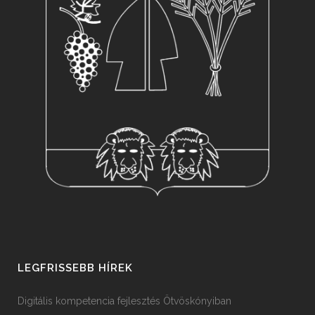
LEGFRISSEBB HÍREK
Digitális kompetencia fejlesztés Ötvöskónyiban