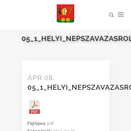
05_1_HELYI_NEPSZAVAZASRO
Főoldal
>
05_1_helyi_nepszavazasrol_eloterj.pdf
ÁPR 08.
05_1_HELYI_NEPSZAVAZASR
Fájltípus:
pdf