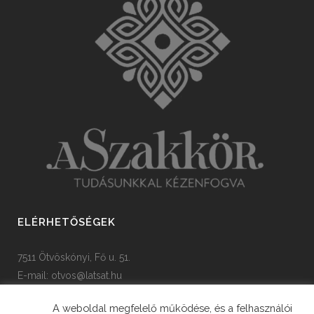
ELÉRHETŐSÉGEK
7511 Ötvöskónyi, Fő u. 51.
E-mail:
otvos@latsat.hu
Tel: +36 82 508 128
A weboldal megfelelő működése, és a felhasználói