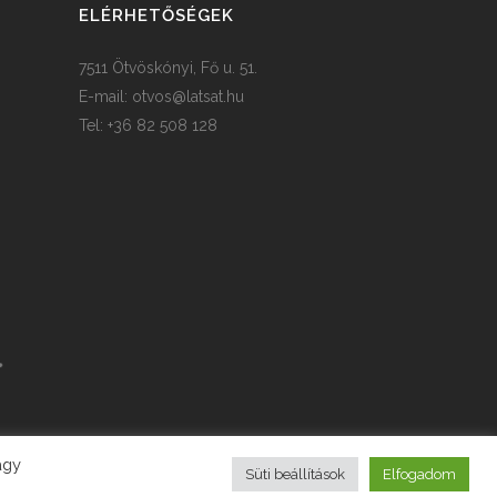
ELÉRHETŐSÉGEK
7511 Ötvöskónyi, Fő u. 51.
E-mail:
otvos@latsat.hu
Tel: +36 82 508 128
agy
Süti beállítások
Elfogadom