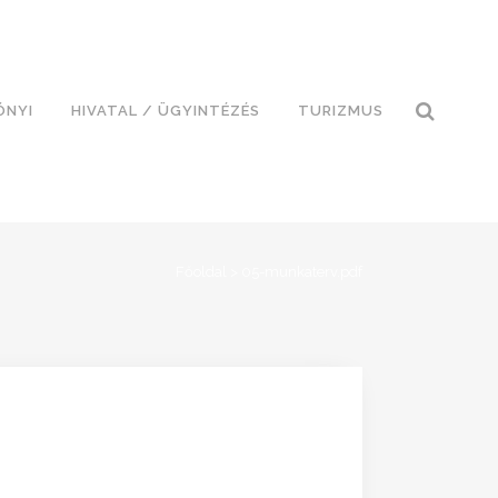
ÓNYI
HIVATAL / ÜGYINTÉZÉS
TURIZMUS
Főoldal
>
05-munkaterv.pdf