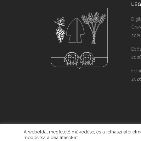
LEG
Digi
Ötvö
2026
Ebös
2026
Felh
2026
A weboldal megfelelő működése, és a felhasználói élmén
módosítsa a beállításokat.