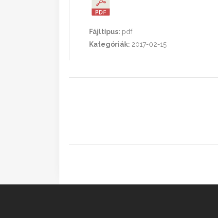
Fájltípus:
pdf
Kategóriák:
2017-02-15