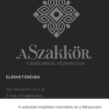
ELÉRHETŐSÉGEK
7511 Ötvöskónyi, Fő u. 51.
E-mail:
otvos@latsat.hu
Tel: +36 82 508 128
A weboldal megfelelő működése, és a felhasználói