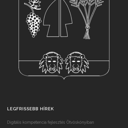
LEGFRISSEBB HÍREK
Digitális kompetencia fejlesztés Ötvöskónyiban