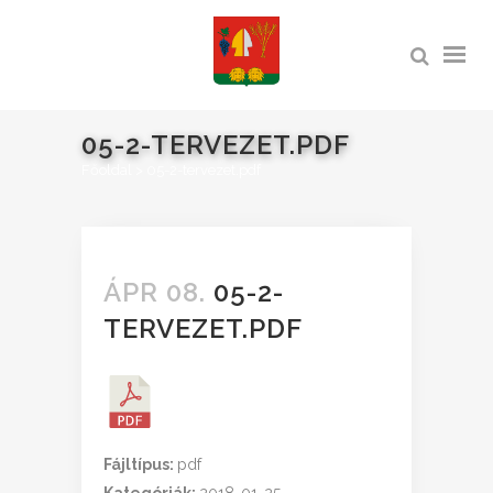
05-2-TERVEZET.PDF
Főoldal
>
05-2-tervezet.pdf
ÁPR 08.
05-2-
TERVEZET.PDF
Fájltípus:
pdf