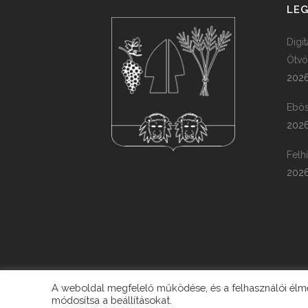
LEG
Digi
Ötvö
2026
Ebös
2026
Felh
2026
A weboldal megfelelő működése, és a felhasználói élmén
módosítsa a beállításokat.