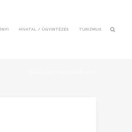
ÓNYI
HIVATAL / ÜGYINTÉZÉS
TURIZMUS
Főoldal
>
05-1-szmsz-mod-eloterj.pdf