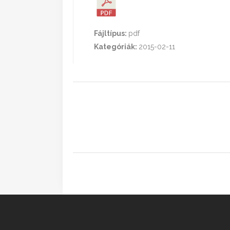
Fájltípus:
pdf
Kategóriák:
2015-02-11