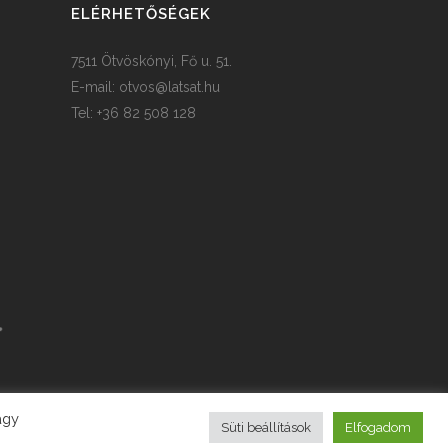
ELÉRHETŐSÉGEK
7511 Ötvöskónyi, Fő u. 51.
E-mail:
otvos@latsat.hu
Tel: +36 82 508 128
agy
Süti beállítások
Elfogadom