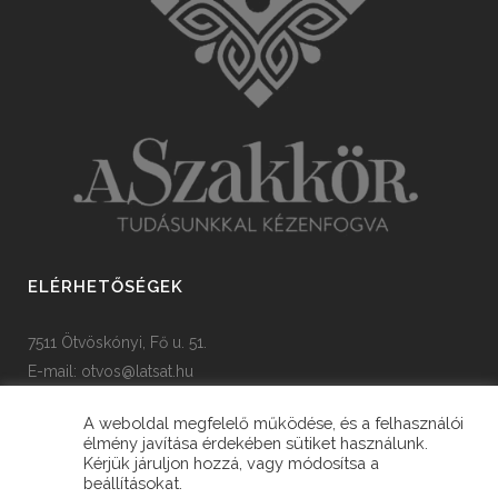
ELÉRHETŐSÉGEK
7511 Ötvöskónyi, Fő u. 51.
E-mail:
otvos@latsat.hu
Tel: +36 82 508 128
A weboldal megfelelő működése, és a felhasználói
élmény javítása érdekében sütiket használunk.
Kérjük járuljon hozzá, vagy módosítsa a
beállításokat.