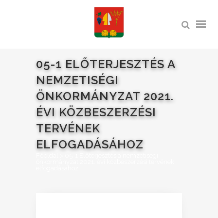
05-1 ELŐTERJESZTÉS A
NEMZETISÉGI
ÖNKORMÁNYZAT 2021.
ÉVI KÖZBESZERZÉSI
TERVÉNEK
ELFOGADÁSÁHOZ
Főoldal
>
05-1 Előterjesztés a nemzetiségi
önkormányzat 2021. évi közbeszerzési tervének
elfogadásához