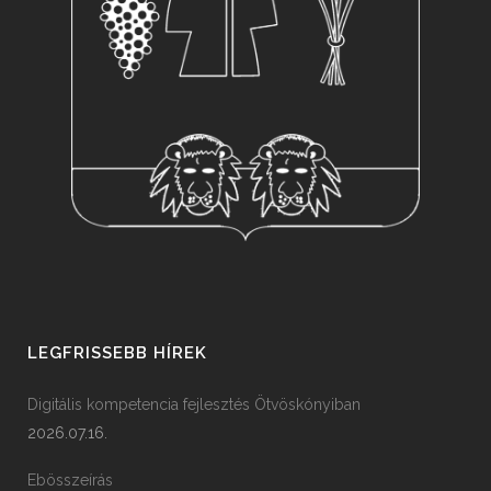
LEGFRISSEBB HÍREK
Digitális kompetencia fejlesztés Ötvöskónyiban
2026.07.16.
Ebösszeírás