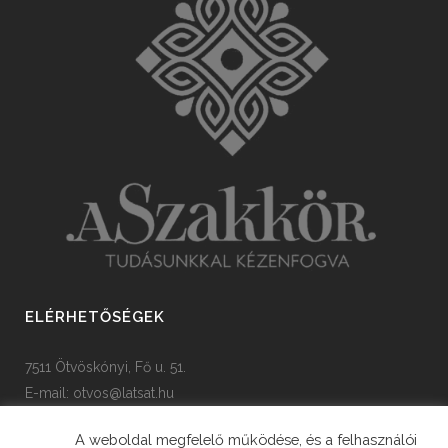
ELÉRHETŐSÉGEK
7511 Ötvöskónyi, Fő u. 51.
E-mail:
otvos@latsat.hu
Tel: +36 82 508 128
A weboldal megfelelő működése, és a felhasználói