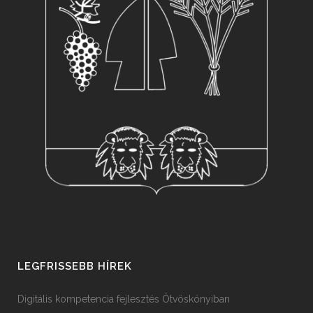
LEGFRISSEBB HÍREK
Digitális kompetencia fejlesztés Ötvöskónyiban