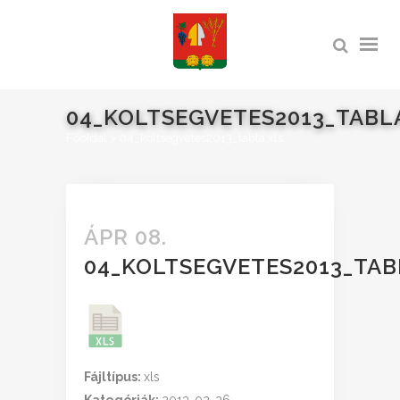
04_KOLTSEGVETES2013_TABL
Főoldal
>
04_koltsegvetes2013_tabla.xls
ÁPR 08.
04_KOLTSEGVETES2013_TAB
Fájltípus:
xls