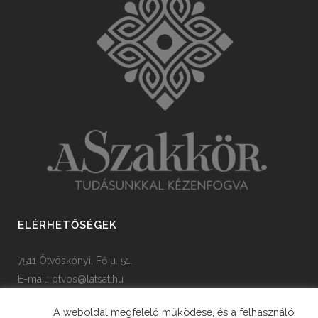
ELÉRHETŐSÉGEK
7511 Ötvöskónyi, Fő u. 51.
E-mail:
otvos@latsat.hu
Tel: +36 82 508 128
A weboldal megfelelő működése, és a felhasználói