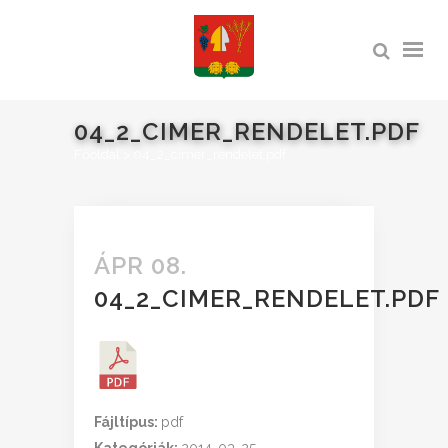
04_2_CIMER_RENDELET.PDF
Főoldal
>
04_2_cimer_rendelet.pdf
ÁPR 08.
04_2_CIMER_RENDELET.PDF
Fájltípus:
pdf