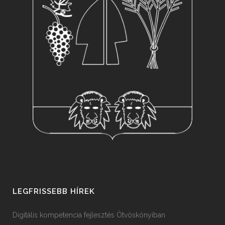
LEGFRISSEBB HÍREK
Digitális kompetencia fejlesztés Ötvöskónyiban