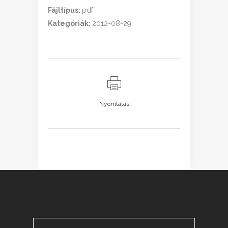
Fájltípus:
pdf
Kategóriák:
2012-08-29
Nyomtatás