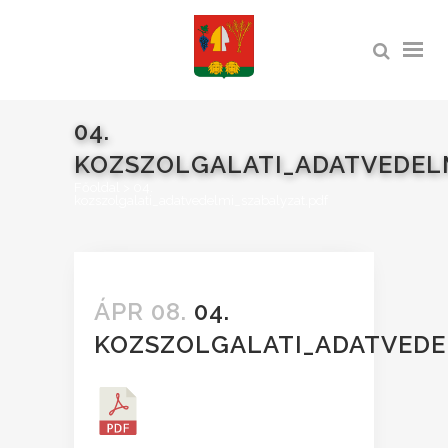
04.
KOZSZOLGALATI_ADATVEDELM
Főoldal
>
04.
kozszolgalati_adatvedelmi_szabalyzat.pdf
ÁPR 08.
04.
KOZSZOLGALATI_ADATVEDE