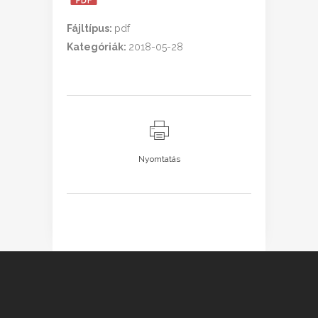
Fájltípus:
pdf
Kategóriák:
2018-05-28
Nyomtatás