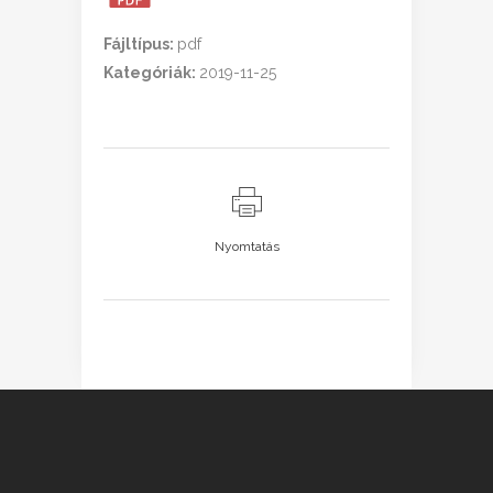
Fájltípus:
pdf
Kategóriák:
2019-11-25
Nyomtatás