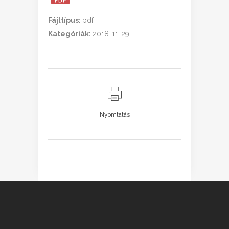
Fájltípus:
pdf
Kategóriák:
2018-11-29
Nyomtatás