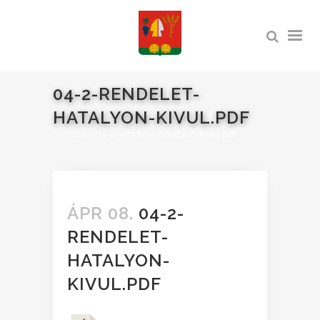
04-2-RENDELET-
HATALYON-KIVUL.PDF
Főoldal
>
04-2-rendelet-hatalyon-kivul.pdf
ÁPR 08.
04-2-
RENDELET-
HATALYON-
KIVUL.PDF