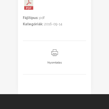
Fájltípus:
pdf
Kategóriák:
2016-09-14
Nyomtatás