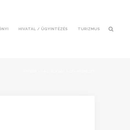
ÓNYI
HIVATAL / ÜGYINTÉZÉS
TURIZMUS
Főoldal
>
04-1-szocialis-tuzifa-eloterj.pdf