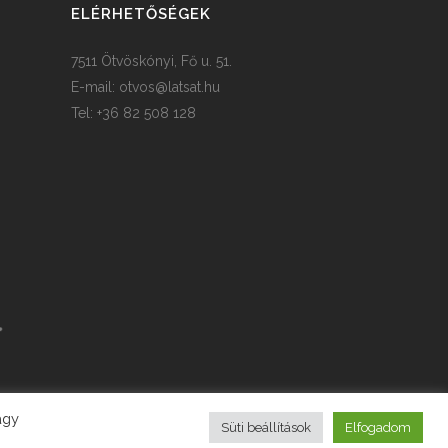
ELÉRHETŐSÉGEK
7511 Ötvöskónyi, Fő u. 51.
E-mail:
otvos@latsat.hu
Tel: +36 82 508 128
agy
Süti beállítások
Elfogadom