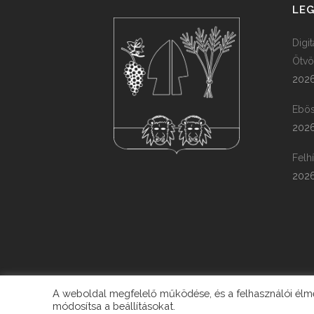
LEG
Digi
Ötvö
2026
Ebös
2026
Felh
2026
A weboldal megfelelő működése, és a felhasználói élmén
módosítsa a beállításokat.