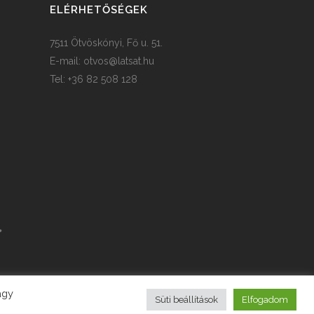
ELÉRHETŐSÉGEK
7511 Ötvöskónyi, Fő u. 51.
E-mail:
otvos@latsat.hu
Tel: +36 82 508 128
agy
Süti beállítások
Elfogadom