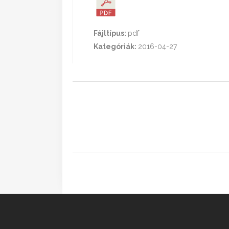
Fájltípus:
pdf
Kategóriák:
2016-04-27