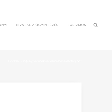
ÓNYI
HIVATAL / ÜGYINTÉZÉS
TURIZMUS
Főoldal
>
04-1-gyermekvedelmi-besz-eloterj.pdf