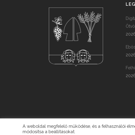
LEG
Digi
Ötvö
2026
Ebös
2026
Felh
2026
A weboldal megfelelő működése, és a felhasználói élmén
módosítsa a beállításokat.