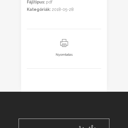
Fájltípus:
pdf
Kategóriák:
2018-05-28
Nyomtatás