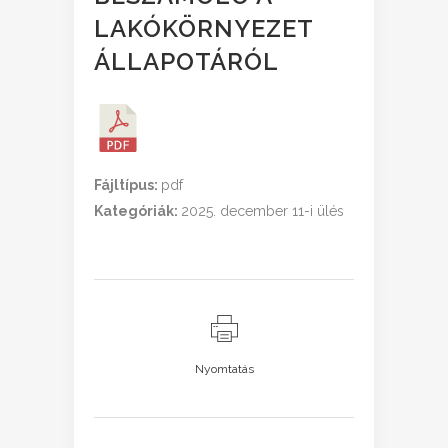
LAKÓKÖRNYEZET
ÁLLAPOTÁRÓL
Fájltípus:
pdf
Kategóriák:
2025. december 11-i ülés
Nyomtatás