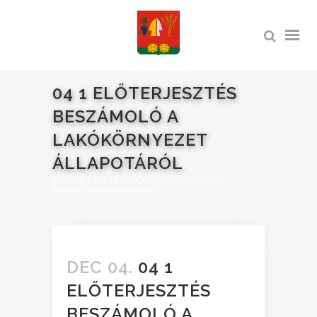
04 1 ELŐTERJESZTÉS
BESZÁMOLÓ A
LAKÓKÖRNYEZET
ÁLLAPOTÁRÓL
Főoldal
>
04 1 Előterjesztés beszámoló a
lakókörnyezet állapotáról
DEC 04.
04 1
ELŐTERJESZTÉS
BESZÁMOLÓ A