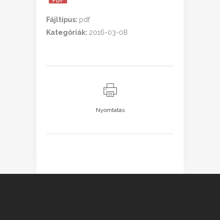
Fájltípus:
pdf
Kategóriák:
2016-03-08
Nyomtatás