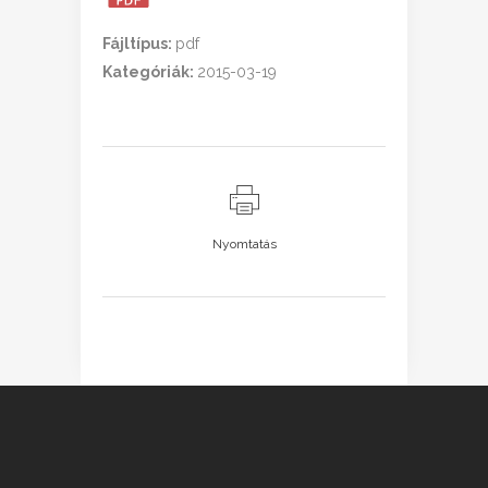
Fájltípus:
pdf
Kategóriák:
2015-03-19
Nyomtatás