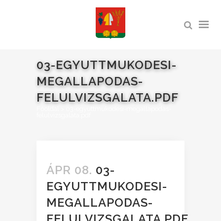
03-EGYUTTMUKODESI-
MEGALLAPODAS-
FELULVIZSGALATA.PDF
Főoldal
>
03-egyuttmukodesi-megallapodas-
felulvizsgalata.pdf
ÁPR 08.
03-
EGYUTTMUKODESI-
MEGALLAPODAS-
FELULVIZSGALATA.PDF