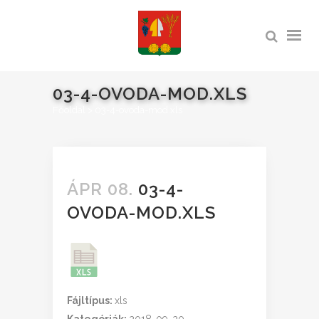
03-4-OVODA-MOD.XLS
Főoldal
>
03-4-ovoda-mod.xls
ÁPR 08.
03-4-
OVODA-MOD.XLS
Fájltípus:
xls