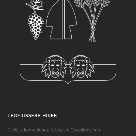
LEGFRISSEBB HÍREK
Digitális kompetencia fejlesztés Ötvöskónyiban