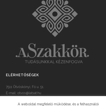
ELÉRHETŐSÉGEK
7511 Ötvöskónyi, Fő u. 51.
E-mail:
otvos@latsat.hu
Tel: +36 82 508 128
A weboldal megfelelő működése, és a felhasználói