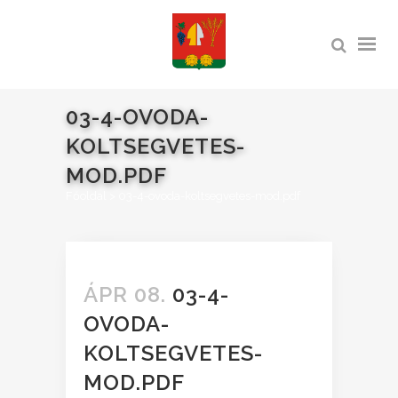
03-4-OVODA-
KOLTSEGVETES-
MOD.PDF
Főoldal
>
03-4-ovoda-koltsegvetes-mod.pdf
ÁPR 08.
03-4-
OVODA-
KOLTSEGVETES-
MOD.PDF