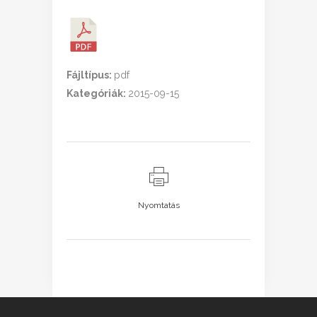
Fájltípus:
pdf
Kategóriák:
2015-09-15
Nyomtatás